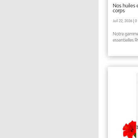
Nos huiles 
corps
Juil 22, 2026
| 0
Notre gamme 
essentielles 