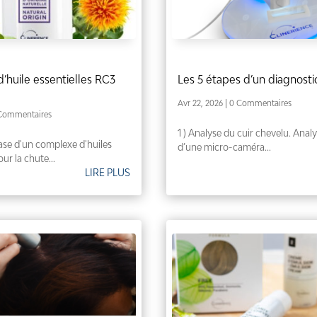
huile essentielles RC3
Les 5 étapes d’un diagnostic
Avr 22, 2026
| 0 Commentaires
 Commentaires
1 ) Analyse du cuir chevelu. Analy
ase d'un complexe d'huiles
d’une micro-caméra...
our la chute...
LIRE PLUS