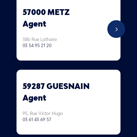
57000 METZ
Agent
5
38b Rue Lothaire
03 54 95 21 20
59287 GUESNAIN
Agent
95,
Rue Victor Hugo
03 61 43 69 57