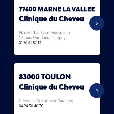
77600 MARNE LA VALLEE
Clinique du Cheveu
5
Pôle Médical Carré Hausmann
1, Cours Gondoire, Jossigny
01 70 61 87 13
83000 TOULON
Clinique du Cheveu
5
2, Avenue De Lattre de Tassigny
04 94 36 40 30