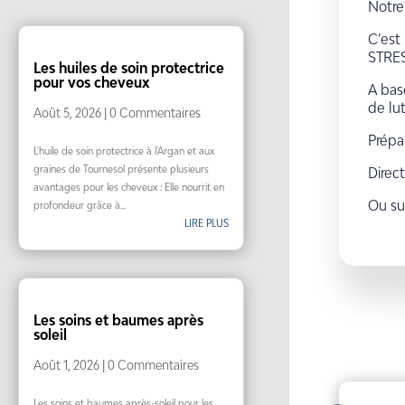
Notre
C’est
STRES
Les huiles de soin protectrice
pour vos cheveux
A bas
de lut
Août 5, 2026
| 0 Commentaires
Prépa
L'huile de soin protectrice à l'Argan et aux
graines de Tournesol présente plusieurs
Direc
avantages pour les cheveux : Elle nourrit en
Ou s
profondeur grâce à...
LIRE PLUS
Les soins et baumes après
soleil
Août 1, 2026
| 0 Commentaires
Les soins et baumes après-soleil pour les