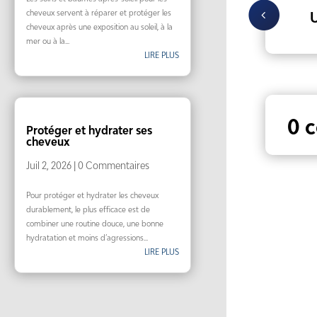
cheveux servent à réparer et protéger les
U
cheveux après une exposition au soleil, à la
mer ou à la...
LIRE PLUS
0 
Protéger et hydrater ses
cheveux
Juil 2, 2026
| 0 Commentaires
Pour protéger et hydrater les cheveux
durablement, le plus efficace est de
combiner une routine douce, une bonne
hydratation et moins d’agressions...
LIRE PLUS