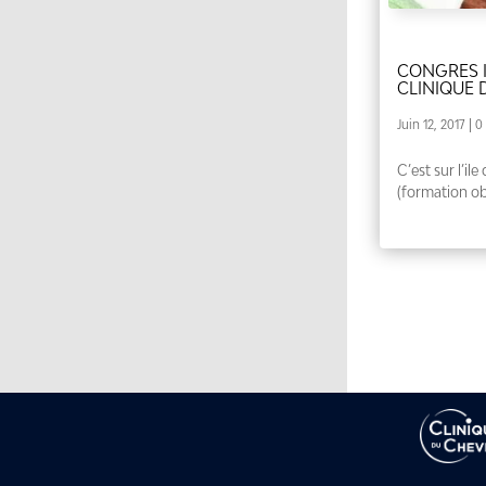
CONGRES 
CLINIQUE 
Juin 12, 2017
| 0
C’est sur l’il
(formation obl